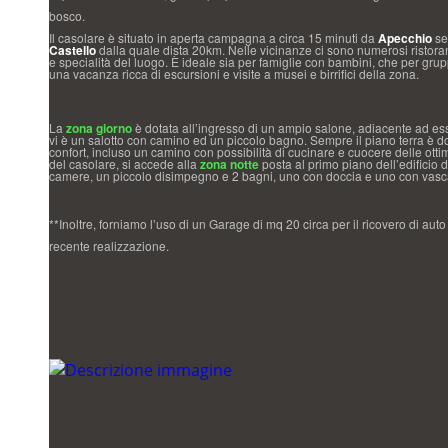
bosco.
Il casolare è situato in aperta campagna a circa 15 minuti da
Apecchio
se
Castello
dalla quale dista 20km. Nelle vicinanze ci sono numerosi ristoran
e specialità del luogo. È ideale sia per famiglie con bambini, che per grup
una vacanza ricca di escursioni e visite a musei e birrifici della zona.
La
zona giorno
è dotata all’ingresso di un ampio salone, adiacente ad ess
vi è un salotto con camino ed un piccolo bagno. Sempre il piano terra è dot
confort, incluso un camino con possibilità di cucinare e cuocere delle otti
del casolare, si accede alla
zona notte
posta al primo piano dell’edificio
camere, un piccolo disimpegno e 2 bagni, uno con doccia e uno con vasc
**Inoltre, forniamo l’uso di un Garage di mq 20 circa per il ricovero di auto 
recente realizzazione.