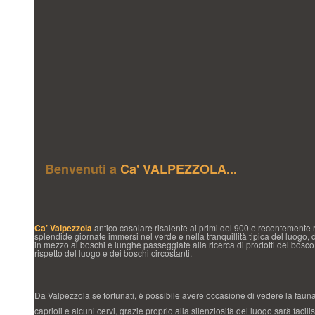
Benvenuti a
Ca' VALPEZZOLA...
Ca’ Valpezzola
antico casolare risalente ai primi del 900 e recentemente ri
splendide giornate immersi nel verde e nella tranquillità tipica del luogo, 
in mezzo ai boschi e lunghe passeggiate alla ricerca di prodotti del bosco
rispetto del luogo e dei boschi circostanti.
Da Valpezzola se fortunati, è possibile avere occasione di vedere la fauna t
caprioli e alcuni cervi, grazie proprio alla silenziosità del luogo sarà facili