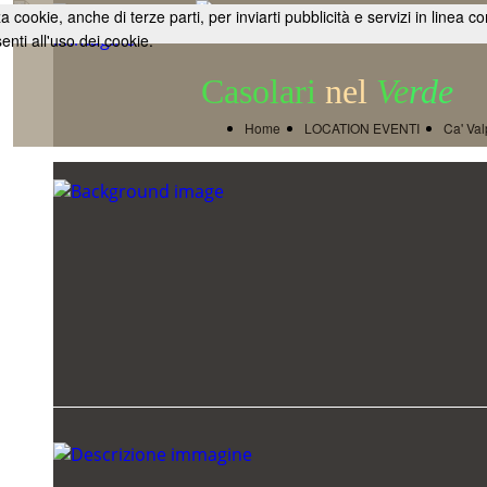
zza cookie, anche di terze parti, per inviarti pubblicità e servizi in l
nti all'uso dei cookie.
Casolari
nel
Ve
rde
Home
LOCATION EVENTI
Ca' Va