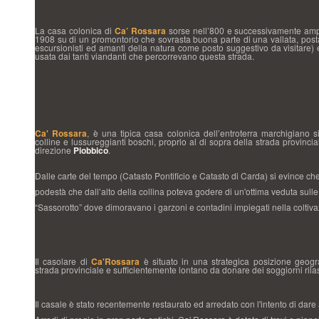
La casa colonica di
Ca’ Rossara
sorse nell’800 e successivamente amp
1908 su di un promontorio che sovrasta buona parte di una vallata, post
escursionisti ed amanti della natura come posto suggestivo da visitare)
usata dai tanti viandanti che percorrevano questa strada.
Ca' Rossara
, è una tipica casa colonica dell’entroterra marchigiano s
colline e lussureggianti boschi, proprio al di sopra della strada provincia
direzione
Piobbico
.
Dalle carte del tempo (Catasto Pontificio e Catasto di Carda) si evince che
podestà che dall’alto della collina poteva godere di un'ottima veduta sulle
“Sassorotto” dove dimoravano i garzoni e contadini impiegati nella coltivaz
Il casolare di
Ca'Rossara
è situato in una strategica posizione geograf
strada provinciale e sufficientemente lontano da donare dei soggiorni rila
Il casale è stato recentemente restaurato ed arredato con l'intento di dare 