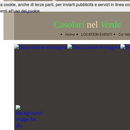
zza cookie, anche di terze parti, per inviarti pubblicità e servizi in l
nti all'uso dei cookie.
Casolari
nel
Ve
rde
Home
LOCATION EVENTI
Ca' Va