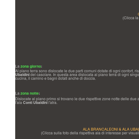
(Clicca la
La
zona giorno
:
Al piano terra sono dislocate le due parti comuni dotate di ogni confort, ri
Ubaldini
del casolare. In questa area dislocata al piano terra di ogni singo
cucina, il camino e bagni dotati anche di doccia.
La
zona notte
:
Dislocate al piano primo si trovano le due rispettive zone notte delle due a
l'ala
Conti
Ubaldini
l'atra.
ALA BRANCALEONI & ALA UBAL
(Clicca sulla foto della rispettiva ala di interesse per visua