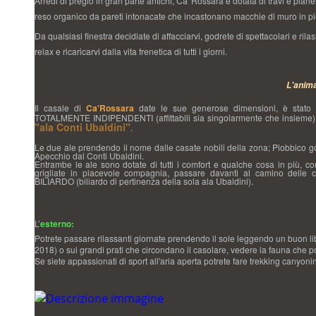
Arredi di pregio in gran parte antichi, Ca' Rossara è dotata di travi e pianel
reso organico da pareti intonacate che incastonano macchie di muro in pie
Da qualsiasi finestra decidiate di affacciarvi, godrete di spettacolari e rila
relax e ricaricarvi dalla vita frenetica di tutti i giorni.
L'anima
Il casale di
Ca'Rossara
date le sue generose dimensioni, è stato 
TOTALMENTE INDIPENDENTI (affittabili sia singolarmente che insieme)
"ala Conti Ubaldini"
.
Le due ale p
rendendo il nome dalle casate nobili della zona; Piobbico g
Apecchio dai Conti Ubaldini.
Entrambe le ale sono dotate di tutti i comfort e qualche cosa in più, co
grigliate in piacevole compagnia, passare davanti al camino delle co
BILIARDO (biliardo di pertinenza della sola ala Ubaldini).
L’
esterno:
Potrete passare rilassanti giornate prendendo il sole leggendo un buon 
2018) o sui grandi prati che circondano il casolare, vedere la fauna che po
Se siete appassionati di sport all'aria aperta potrete fare trekking canyonin